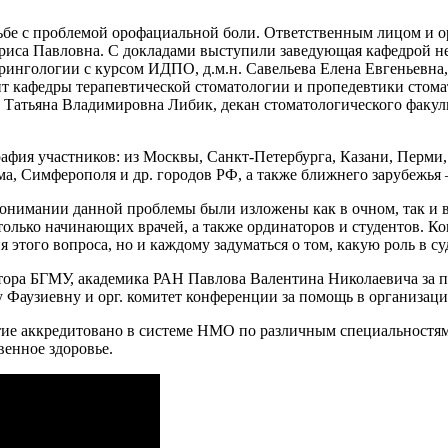
ьбе с проблемой орофациальной боли. Ответственным лицом и о
ариса Павловна. С докладами выступили заведующая кафедрой н
ингологии с курсом ИДПО, д.м.н. Савельева Елена Евгеньевна,
т кафедры терапевтической стоматологии и пропедевтики сто
Татьяна Владимировна Либик, декан стоматологического факуль
фия участников: из Москвы, Санкт-Петербурга, Казани, Перми,
а, Симферополя и др. городов РФ, а также ближнего зарубежья 
понимании данной проблемы были изложены как в очном, так и 
олько начинающих врачей, а также ординаторов и студентов. К
 этого вопроса, но и каждому задуматься о том, какую роль в с
тора БГМУ, академика РАН Павлова Валентина Николаевича за п
Фаузиевну и орг. комитет конференции за помощь в организаци
ие аккредитовано в системе НМО по различным специальностям:
енное здоровье.