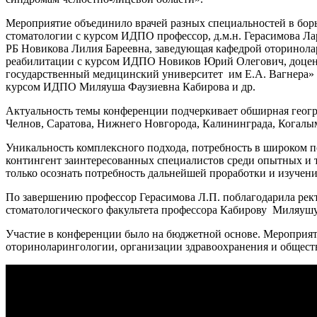
Мероприятие объединило врачей разных специальностей в бор
стоматологии с курсом ИДПО профессор, д.м.н. Герасимова Л
РБ Новикова Лилия Бареевна, заведующая кафедрой оторинолар
реабилитации с курсом ИДПО Новиков Юрий Олегович, доцен
государственный медицинский университет им Е.А. Вагнера» 
курсом ИДПО Миляуша Фаузиевна Кабирова и др.
Актуальность темы конференции подчеркивает обширная геогра
Челнов, Саратова, Нижнего Новгорода, Калининграда, Когалым
Уникальность комплексного подхода, потребность в широком 
контингент заинтересованных специалистов среди опытных и т
только осознать потребность дальнейшей проработки и изучения
По завершению профессор Герасимова Л.П. поблагодарила рек
стоматологического факультета профессора Кабирову Миляушу 
Участие в конференции было на бюджетной основе. Мероприят
оториноларингологии, организации здравоохранения и обществ