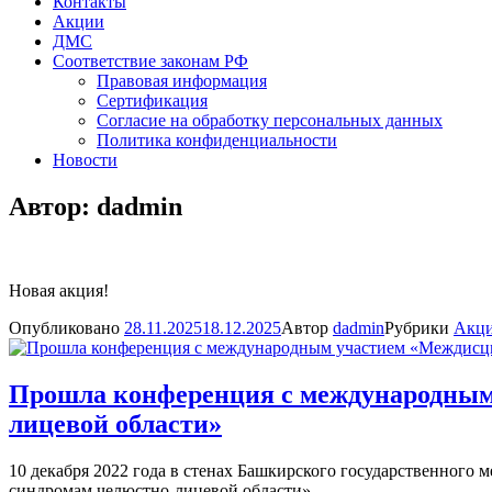
Контакты
Акции
ДМС
Соответствие законам РФ
Правовая информация
Сертификация
Согласие на обработку персональных данных
Политика конфиденциальности
Новости
Автор:
dadmin
Новая акция!
Опубликовано
28.11.2025
18.12.2025
Автор
dadmin
Рубрики
Акц
Прошла конференция с международным
лицевой области»
10 декабря 2022 года в стенах Башкирского государственног
синдромам челюстно-лицевой области».