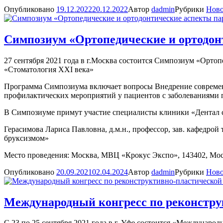
Опубликовано
19.12.2022
20.12.2022
Автор
dadmin
Рубрики
Ново
Симпозиум «Ортопедические и ортодон
27 сентября 2021 года в г.Москва состоится Симпозиум «Орт
«Стоматология XXI века»
Программа Симпозиума включает вопросы Внедрение современ
профилактических мероприятий у пациентов с заболеваниями 
В Симпозиуме примут участие специалисты клиники «Дентал с
Герасимова Лариса Павловна, д.м.н., профессор, зав. кафедр
бруксизмом»
Место проведения: Москва, МВЦ «Крокус Экспо», 143402, Моско
Опубликовано
20.09.2021
02.04.2024
Автор
dadmin
Рубрики
Ново
Международный конгресс по реконстру
С 23 по 25 сентября 2021 года в г. Уфе состоится «Междунар