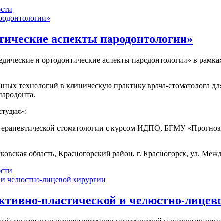
сти
тические аспекты пародонтологии»
опедические и ортодонтические аспекты пародонтологии» в рам
ных технологий в клиническую практику врача-стоматолога дл
пародонта.
тудия»:
ой терапевтической стоматологии с курсом ИДПО, БГМУ «Прогноз
вская область, Красногорский район, г. Красногорск, ул. Межд
сти
ктивно-пластической и челюстно-лицев
одный конгресс по реконструктивно-пластической и челюстно-лиц