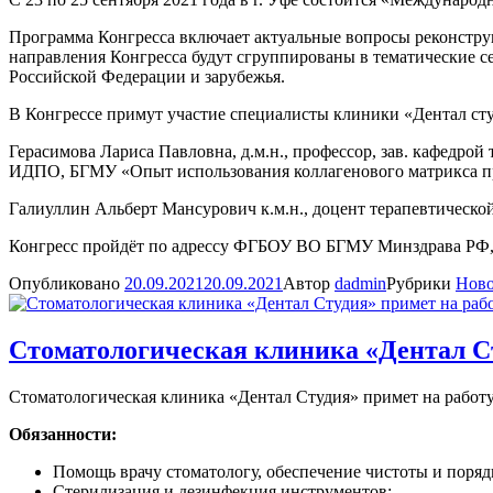
Программа Конгресса включает актуальные вопросы реконстру
направления Конгресса будут сгруппированы в тематические с
Российской Федерации и зарубежья.
В Конгрессе примут участие специалисты клиники «Дентал сту
Герасимова Лариса Павловна, д.м.н., профессор, зав. кафедро
ИДПО, БГМУ «Опыт использования коллагенового матрикса пр
Галиуллин Альберт Мансурович к.м.н., доцент терапевтическ
Конгресс пройдёт по адрессу ФГБОУ ВО БГМУ Минздрава РФ, Рос
Опубликовано
20.09.2021
20.09.2021
Автор
dadmin
Рубрики
Ново
Стоматологическая клиника «Дентал Ст
Стоматологическая клиника «Дентал Студия» примет на работ
Обязанности:
Помощь врачу стоматологу, обеспечение чистоты и поряд
Стерилизация и дезинфекция инструментов;