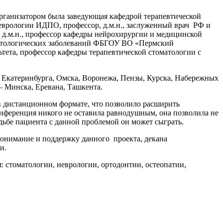
рганизатором была заведующая кафедрой терапевтической
еврологии ИДПО, профессор, д.м.н., заслуженный врач РФ и
 д.м.н., профессор кафедры нейрохирургии и медицинской
матологических заболеваний ФБГОУ ВО «Пермский
тета, профессор кафедры терапевтической стоматологии с
 Екатеринбурга, Омска, Воронежа, Пензы, Курска, Набережных
– Минска, Еревана, Ташкента.
в дистанционном формате, что позволило расширить
онференция никого не оставила равнодушным, она позволила не
удьбе пациента с данной проблемой он может сыграть.
онимание и поддержку данного проекта, декана
и.
 стоматологии, неврологии, ортодонтии, остеопатии,