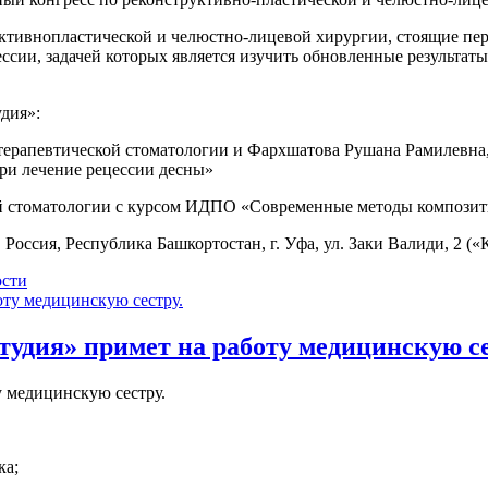
ктивнопластической и челюстно-лицевой хирургии, стоящие пер
ессии, задачей которых является изучить обновленные результа
дия»:
й терапевтической стоматологии и Фархшатова Рушана Рамилевна
и лечение рецессии десны»
ой стоматологии с курсом ИДПО «Современные методы композит
сия, Республика Башкортостан, г. Уфа, ул. Заки Валиди, 2 («К
сти
удия» примет на работу медицинскую се
у медицинскую сестру.
ка;